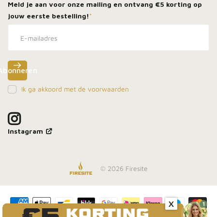
Meld je aan voor onze mailing en ontvang
€5 korting
op
jouw eerste bestelling!
*
Abonneren
Ik ga akkoord met de voorwaarden
Meld je aan, blijf dicht bij het vuur en ontdek als
eerste onze beste deals in je inbox.
Instagram
©
2026
Firesite
Inschrijven
X
1
Geldig bij besteding vanaf €99,-