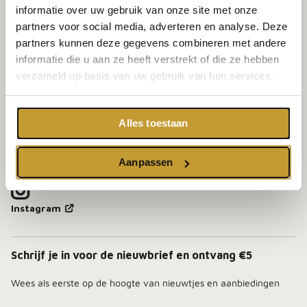
Privacyreglement
informatie over uw gebruik van onze site met onze
Retourinformatie
partners voor social media, adverteren en analyse. Deze
Wettelijke kennisgeving
partners kunnen deze gegevens combineren met andere
informatie die u aan ze heeft verstrekt of die ze hebben
Firesite
verzameld op basis van uw gebruik van hun services.
Harselaarseweg 90-10
Alles toestaan
3771 MB BARNEVELD
085 - 500 17 50
Aanpassen
Instagram
Schrijf je in voor de nieuwbrief en ontvang €5
Wees als eerste op de hoogte van nieuwtjes en aanbiedingen