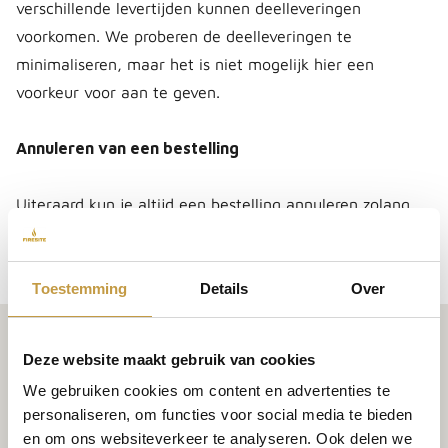
verschillende levertijden kunnen deelleveringen
voorkomen. We proberen de deelleveringen te
minimaliseren, maar het is niet mogelijk hier een
voorkeur voor aan te geven.
Annuleren van een bestelling
Uiteraard kun je altijd een bestelling annuleren zolang
we deze nog niet in behandeling hebben genomen.
Stuur een e-mail naar algemeen@firesite.nl.
Toestemming
Details
Over
Klantenservice
Deze website maakt gebruik van cookies
Contact
We gebruiken cookies om content en advertenties te
Algemene voorwaarden
personaliseren, om functies voor social media te bieden
Bezorgen en afhalen
en om ons websiteverkeer te analyseren. Ook delen we