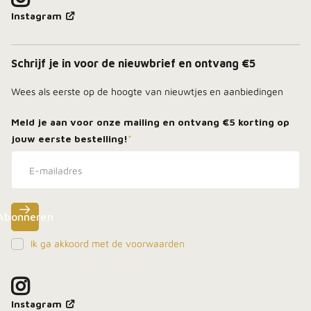
Instagram
Schrijf je in voor de nieuwbrief en ontvang €5
Wees als eerste op de hoogte van nieuwtjes en aanbiedingen
Meld je aan voor onze mailing en ontvang
€5 korting
op
jouw eerste bestelling!
*
Abonneren
Ik ga akkoord met de voorwaarden
Meld je aan, blijf dicht bij het vuur en ontdek als
eerste onze beste deals in je inbox.
Instagram