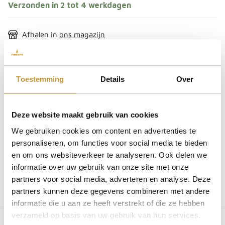
Verzonden in 2 tot 4 werkdagen
Afhalen in
ons magazijn
Achteraf betalen
Gratis verzending vanaf € 50,-
Toestemming
Details
Over
Indien op voorraad & besteld voor 13:00, zelfde dag
verzonden
i
Deze website maakt gebruik van cookies
Bestel direct mee
We gebruiken cookies om content en advertenties te
SKU:
3501R
personaliseren, om functies voor social media te bieden
EAN:
8719689093723
en om ons websiteverkeer te analyseren. Ook delen we
You may also like
informatie over uw gebruik van onze site met onze
partners voor social media, adverteren en analyse. Deze
partners kunnen deze gegevens combineren met andere
You may also like
informatie die u aan ze heeft verstrekt of die ze hebben
verzameld op basis van uw gebruik van hun services.