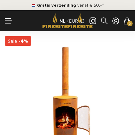
Gratis verzending
vanaf € 50,-*
NL
(EUR €)
0
Sale
-4%