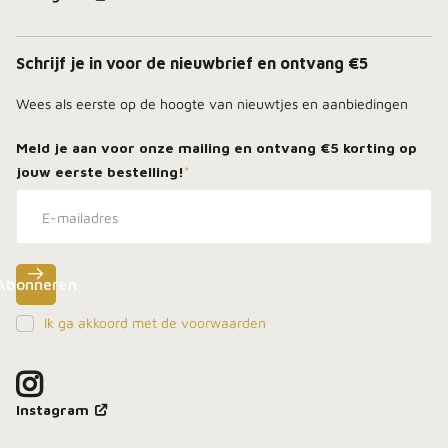
Schrijf je in voor de nieuwbrief en ontvang €5
Wees als eerste op de hoogte van nieuwtjes en aanbiedingen
Meld je aan voor onze mailing en ontvang
€5 korting
op
jouw eerste bestelling!
*
Abonneren
Ik ga akkoord met de voorwaarden
Meld je aan, blijf dicht bij het vuur en ontdek als
eerste onze beste deals in je inbox.
Instagram