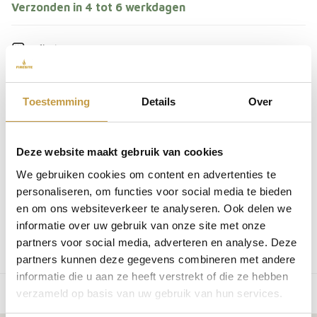
Verzonden in 4 tot 6 werkdagen
Afhalen in
ons magazijn
Achteraf betalen
Gratis verzending vanaf € 50,-
Toestemming
Details
Over
Indien op voorraad & besteld voor 13:00, zelfde dag
verzonden
i
Deze website maakt gebruik van cookies
Bestel direct mee
We gebruiken cookies om content en advertenties te
EAN:
4064251002585
personaliseren, om functies voor social media te bieden
You may also like
en om ons websiteverkeer te analyseren. Ook delen we
informatie over uw gebruik van onze site met onze
partners voor social media, adverteren en analyse. Deze
You may also like
partners kunnen deze gegevens combineren met andere
informatie die u aan ze heeft verstrekt of die ze hebben
verzameld op basis van uw gebruik van hun services.