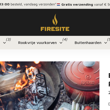
13:00
besteld, vandaag verzonden*
Gratis verzending
vanaf € 5
(3)
(4)
(
n
Rookvrije vuurkorven
Buitenhaarden