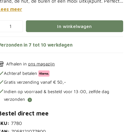
strand, de hut, de buren of een mooi uitkijkpunt. Perfect...
Lees meer
In winkelwagen
Verzonden in 7 tot 10 werkdagen
Afhalen in
ons magazijn
Achteraf betalen
Gratis verzending vanaf € 50,-
Indien op voorraad & besteld voor 13:00, zelfde dag
verzonden
i
Bestel direct mee
SKU:
7780
EAN:
7058121077800