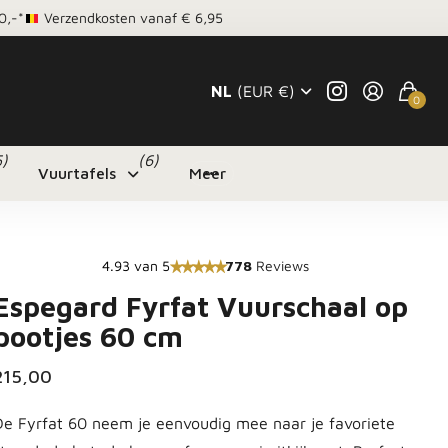
0,-*
Verzendkosten vanaf € 6,95
NL
(EUR €)
0
5)
(6)
Vuurtafels
Meer
4.93 van 5
778
Reviews
Espegard Fyrfat Vuurschaal op
pootjes 60 cm
215,00
De Fyrfat 60 neem je eenvoudig mee naar je favoriete