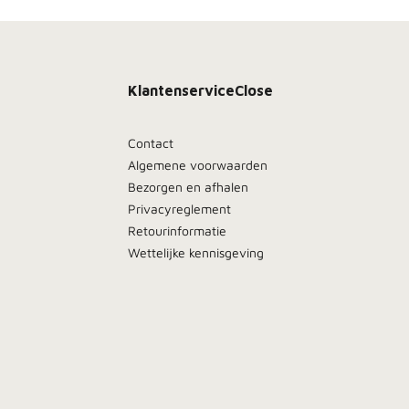
Klantenservice
Close
Contact
Algemene voorwaarden
Bezorgen en afhalen
Privacyreglement
Retourinformatie
Wettelijke kennisgeving
Meld je aan, blijf dicht bij het vuur en ontdek als
eerste onze beste deals in je inbox.