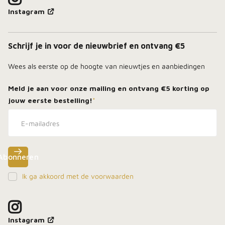
Instagram
Schrijf je in voor de nieuwbrief en ontvang €5
Wees als eerste op de hoogte van nieuwtjes en aanbiedingen
Meld je aan voor onze mailing en ontvang
€5 korting
op
jouw eerste bestelling!
*
Abonneren
Ik ga akkoord met de voorwaarden
Meld je aan, blijf dicht bij het vuur en ontdek als
eerste onze beste deals in je inbox.
Instagram