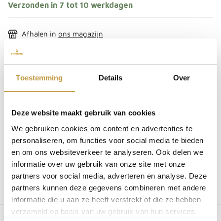
Verzonden in 7 tot 10 werkdagen
Afhalen in
ons magazijn
Achteraf betalen
Gratis verzending vanaf € 50,-
Toestemming
Details
Over
Indien op voorraad & besteld voor 13:00, zelfde dag
verzonden
i
Deze website maakt gebruik van cookies
Bestel direct mee
We gebruiken cookies om content en advertenties te
SKU:
5060
personaliseren, om functies voor social media te bieden
EAN:
7058121050605
en om ons websiteverkeer te analyseren. Ook delen we
You may also like
informatie over uw gebruik van onze site met onze
partners voor social media, adverteren en analyse. Deze
partners kunnen deze gegevens combineren met andere
You may also like
informatie die u aan ze heeft verstrekt of die ze hebben
verzameld op basis van uw gebruik van hun services.