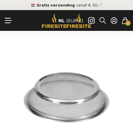
Gratis verzending
vanaf € 50,-*
NL
(EUR €)
0