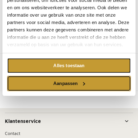
personaliseren, om functies voor social media te bieden
WhatsApp
Deel
Tweet
en om ons websiteverkeer te analyseren. Ook delen we
informatie over uw gebruik van onze site met onze
Email
Pin it
Messenger
partners voor social media, adverteren en analyse. Deze
partners kunnen deze gegevens combineren met andere
informatie die u aan ze heeft verstrekt of die ze hebben
verzameld op basis van uw gebruik van hun services.
Omschrijving
You may also like
Alles toestaan
You may also like
Aanpassen
Klantenservice
Contact