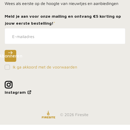
Wees als eerste op de hoogte van nieuwtjes en aanbiedingen
Meld je aan voor onze mailing en ontvang
€5 korting
op
jouw eerste bestelling!
*
Abonneren
Ik ga akkoord met de voorwaarden
Meld je aan, blijf dicht bij het vuur en ontdek als
eerste onze beste deals in je inbox.
Instagram
©
2026
Firesite