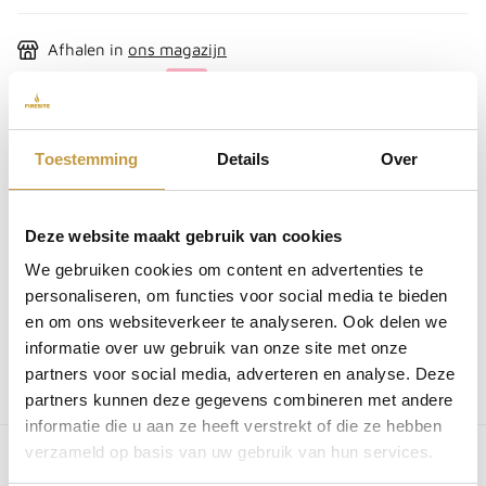
Afhalen in
ons magazijn
Achteraf betalen
Gratis verzending vanaf € 50,-
Indien op voorraad & besteld voor 13:00, zelfde dag
Toestemming
Details
Over
verzonden
i
Bestel direct mee
Deze website maakt gebruik van cookies
SKU:
00719
We gebruiken cookies om content en advertenties te
personaliseren, om functies voor social media te bieden
EAN:
4064251007191
You may also like
en om ons websiteverkeer te analyseren. Ook delen we
informatie over uw gebruik van onze site met onze
partners voor social media, adverteren en analyse. Deze
You may also like
partners kunnen deze gegevens combineren met andere
informatie die u aan ze heeft verstrekt of die ze hebben
verzameld op basis van uw gebruik van hun services.