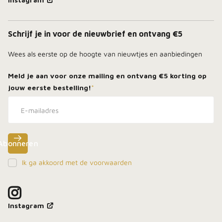
Schrijf je in voor de nieuwbrief en ontvang €5
Wees als eerste op de hoogte van nieuwtjes en aanbiedingen
Meld je aan voor onze mailing en ontvang
€5 korting
op
jouw eerste bestelling!
*
Abonneren
Ik ga akkoord met de voorwaarden
Meld je aan, blijf dicht bij het vuur en ontdek als
eerste onze beste deals in je inbox.
Instagram