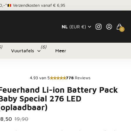
0,-*
Verzendkosten vanaf € 6,95
NL
(EUR €)
0
5)
(6)
Vuurtafels
Meer
4.93 van 5
778
Reviews
Feuerhand Li-ion Battery Pack
Baby Special 276 LED
(oplaadbaar)
18,50
19,90