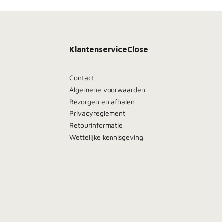
Klantenservice
Close
Contact
Algemene voorwaarden
Bezorgen en afhalen
Privacyreglement
Retourinformatie
Wettelijke kennisgeving
Meld je aan, blijf dicht bij het vuur en ontdek als
eerste onze beste deals in je inbox.