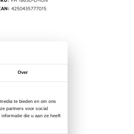
SKU:
FH 18650-LI-ION
EAN:
4250435777015
Over
 media te bieden en om ons
ze partners voor social
nformatie die u aan ze heeft