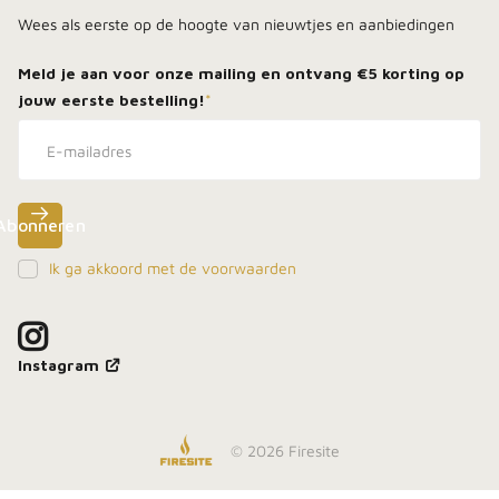
Wees als eerste op de hoogte van nieuwtjes en aanbiedingen
Meld je aan voor onze mailing en ontvang
€5 korting
op
jouw eerste bestelling!
*
Abonneren
Ik ga akkoord met de voorwaarden
Meld je aan, blijf dicht bij het vuur en ontdek als
eerste onze beste deals in je inbox.
Instagram
©
2026
Firesite