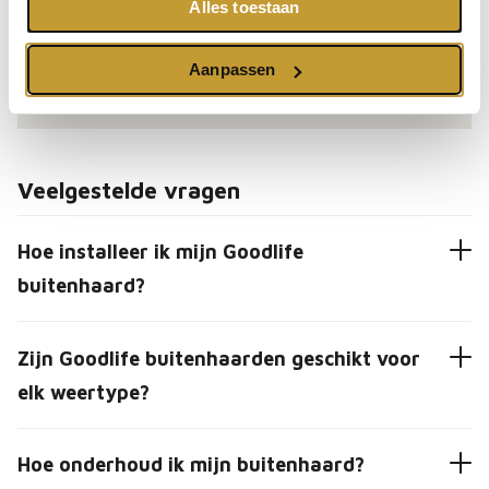
Alles toestaan
kwaliteit en de service wordt door vele klanten die
je voorgingen als uitstekend omschreven. Goodlife,
Aanpassen
voor iedereen die van het goede leven houdt.
Veelgestelde vragen
Hoe installeer ik mijn Goodlife
buitenhaard?
Zijn Goodlife buitenhaarden geschikt voor
elk weertype?
Hoe onderhoud ik mijn buitenhaard?