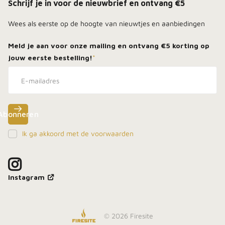
Schrijf je in voor de nieuwbrief en ontvang €5
Wees als eerste op de hoogte van nieuwtjes en aanbiedingen
Meld je aan voor onze mailing en ontvang
€5 korting
op
jouw eerste bestelling!
*
Abonneren
Ik ga akkoord met de voorwaarden
Meld je aan, blijf dicht bij het vuur en ontdek als
eerste onze beste deals in je inbox.
Instagram
©
2026
Firesite