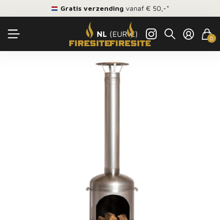
Gratis verzending
vanaf € 50,-*
NL
(EUR €)
0