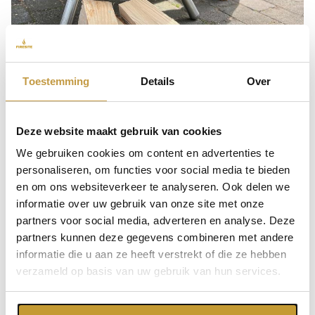
Toestemming
Details
Over
Deze website maakt gebruik van cookies
Vakmanschap uit Friesland
We gebruiken cookies om content en advertenties te
personaliseren, om functies voor social media te bieden
Vakmanschap is meesterschap! Of het nu gaat om
en om ons websiteverkeer te analyseren. Ook delen we
op een koude winteravond gezellig onder de
informatie over uw gebruik van onze site met onze
veranda te zitten bij een knisperend haardvuur, of
partners voor social media, adverteren en analyse. Deze
om in de zomer na een BBQ nog even na te
partners kunnen deze gegevens combineren met andere
informatie die u aan ze heeft verstrekt of die ze hebben
genieten met een lekker drankje: iedereen houdt
verzameld op basis van uw gebruik van hun services.
van het goede leven. Met de RVS buitenhaarden
van Goodlife ligt dit goede leven binnen handbereik.
Goodlife buitenhaarden staan voor blijvende