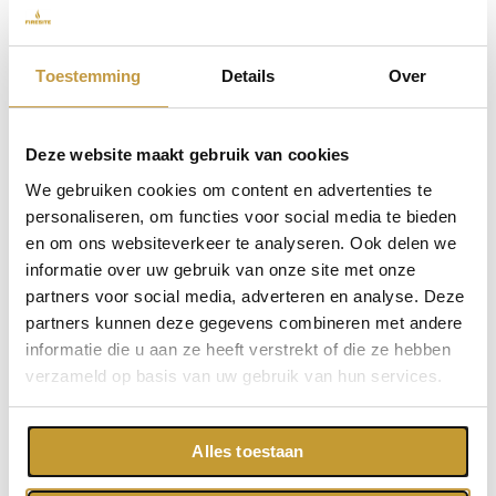
Toestemming
Details
Over
Deze website maakt gebruik van cookies
We gebruiken cookies om content en advertenties te
personaliseren, om functies voor social media te bieden
Vakmanschap uit Friesland
en om ons websiteverkeer te analyseren. Ook delen we
informatie over uw gebruik van onze site met onze
Vakmanschap is meesterschap! Of het nu gaat om
partners voor social media, adverteren en analyse. Deze
op een koude winteravond gezellig onder de
partners kunnen deze gegevens combineren met andere
veranda te zitten bij een knisperend haardvuur, of
informatie die u aan ze heeft verstrekt of die ze hebben
verzameld op basis van uw gebruik van hun services.
om in de zomer na een BBQ nog even na te
genieten met een lekker drankje: iedereen houdt
van het goede leven. Met de RVS buitenhaarden
Alles toestaan
van Goodlife ligt dit goede leven binnen handbereik.