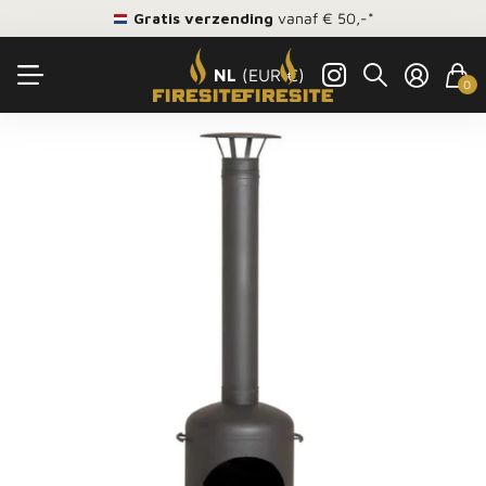
Gratis verzending
vanaf € 50,-*
NL
(EUR €)
0