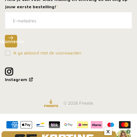
jouw eerste bestelling!
*
Abonneren
Ik ga akkoord met de voorwaarden
Meld je aan, blijf dicht bij het vuur en ontdek als
eerste onze beste deals in je inbox.
Instagram
©
2026
Firesite
Inschrijven
X
1