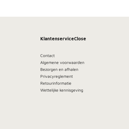
Klantenservice
Close
Contact
Algemene voorwaarden
Bezorgen en afhalen
Privacyreglement
Retourinformatie
Wettelijke kennisgeving
Meld je aan, blijf dicht bij het vuur en ontdek als