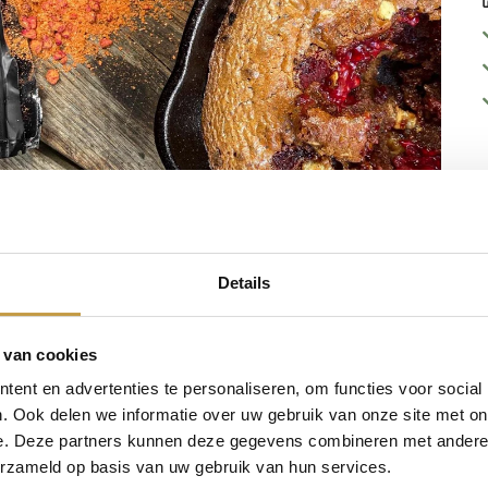
Details
 van cookies
ent en advertenties te personaliseren, om functies voor social
Productreviews
. Ook delen we informatie over uw gebruik van onze site met on
e. Deze partners kunnen deze gegevens combineren met andere i
5.00 van de 5
erzameld op basis van uw gebruik van hun services.
Gebaseerd op 1 beoordeling