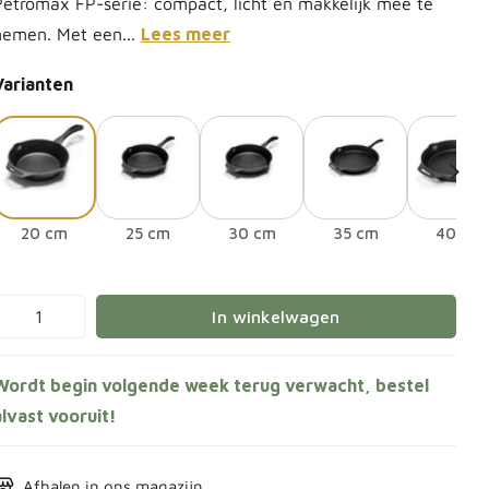
Petromax FP-serie: compact, licht en makkelijk mee te
nemen. Met een...
Lees meer
Varianten
20 cm
25 cm
30 cm
35 cm
40 cm
In winkelwagen
Wordt begin volgende week terug verwacht, bestel
alvast vooruit!
Afhalen in
ons magazijn