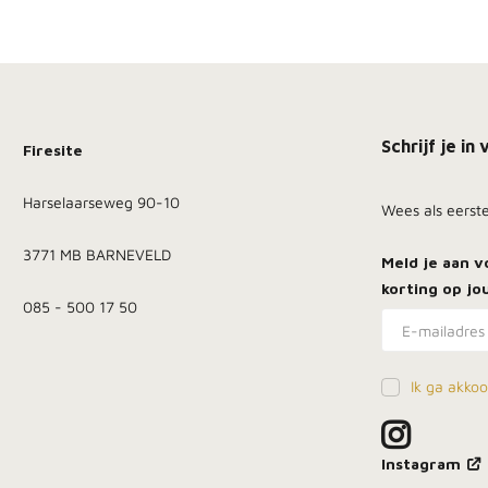
Schrijf je i
Firesite
Harselaarseweg 90-10
Wees als eerst
3771 MB BARNEVELD
Meld je aan 
korting
op jou
085 - 500 17 50
Ik ga akko
Instagram