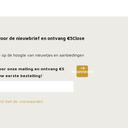
n voor de nieuwbrief en ontvang €5
Close
e op de hoogte van nieuwtjes en aanbiedingen
voor onze mailing en ontvang
€5
Abonneren
w eerste bestelling!
*
ord met de voorwaarden