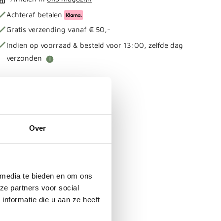
Achteraf betalen
Gratis verzending vanaf € 50,-
Indien op voorraad & besteld voor 13:00, zelfde dag
verzonden
i
Bestel direct mee
SKU:
PX FP-20-T
EAN:
4250435730553
Over
 media te bieden en om ons
ze partners voor social
nformatie die u aan ze heeft