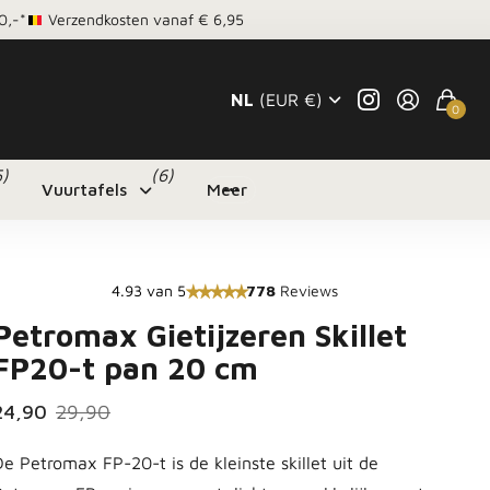
0,-*
Verzendkosten vanaf € 6,95
NL
(EUR €)
0
5)
(6)
Vuurtafels
Meer
4.93 van 5
778
Reviews
Petromax Gietijzeren Skillet
FP20-t pan 20 cm
24,90
29,90
De Petromax FP-20-t is de kleinste skillet uit de