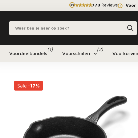
778
Reviews
Voor 
4.9
(1)
(2)
Voordeelbundels
Vuurschalen
Vuurkorve
Sale
-17%