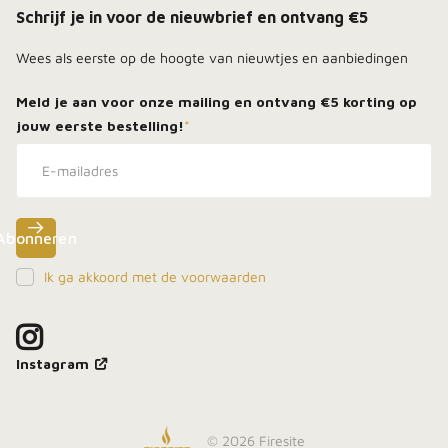
Schrijf je in voor de nieuwbrief en ontvang €5
Wees als eerste op de hoogte van nieuwtjes en aanbiedingen
Meld je aan voor onze mailing en ontvang
€5 korting
op
jouw eerste bestelling!
*
Abonneren
Ik ga akkoord met de voorwaarden
Meld je aan, blijf dicht bij het vuur en ontdek als
eerste onze beste deals in je inbox.
Instagram
©
2026
Firesite