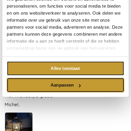
personaliseren, om functies voor social media te bieden
Michel Geus de
en om ons websiteverkeer te analyseren. Ook delen we
informatie over uw gebruik van onze site met onze
Top stormlamp de Feuerhand 276 had er eentje
besteld nu nog een
partners voor social media, adverteren en analyse. Deze
partners kunnen deze gegevens combineren met andere
Top stormlamp de Feuerhand 276 had er eentje besteld
informatie die u aan ze heeft verstrekt of die ze hebben
nu nog een.
verzameld op basis van uw gebruik van hun services.
Gezellig voor op je terras met houten onderzetter en
kap voor boven op.
Een echte sfeer maker voor in de avond met een hapje
en een drankje.
Alles toestaan
Goede en snelle service, vriendelijk in het contact.
Dit heb jij nog nooit meegemaakt met een webshop
Aanpassen
telefonisch bereikbaar en via de mail.
Met vriendelijke groet,
Michel.