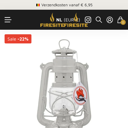
Verzendkosten vanaf € 6,95
NL
(EUR €)
0
Sale
-22%