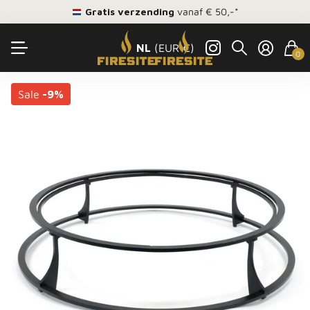
Gratis verzending
vanaf € 50,-*
NL
(EUR €)
0
Sale
-9%