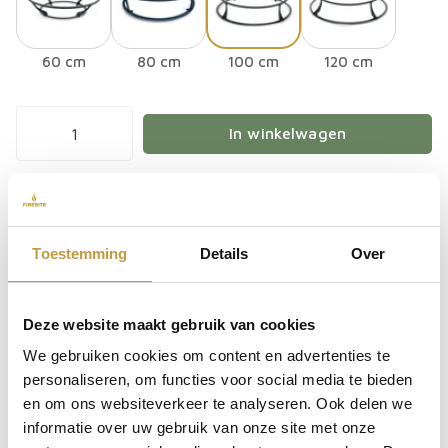
60 cm
80 cm
100 cm
120 cm
In winkelwagen
Nog 1 op voorraad
Toestemming
Details
Over
Afhalen in
ons magazijn
Achteraf betalen
Gratis verzending vanaf € 50,-
Deze website maakt gebruik van cookies
Indien op voorraad & besteld voor 13:00, zelfde dag
We gebruiken cookies om content en advertenties te
verzonden
i
personaliseren, om functies voor social media te bieden
en om ons websiteverkeer te analyseren. Ook delen we
Bestel direct mee
informatie over uw gebruik van onze site met onze