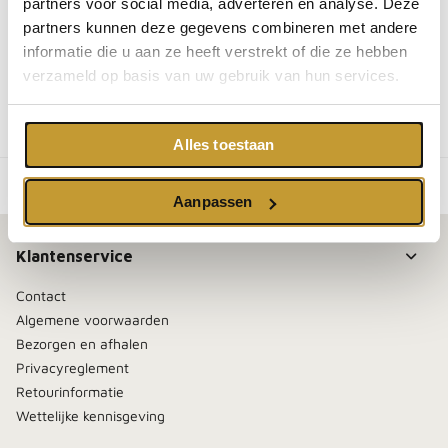
partners voor social media, adverteren en analyse. Deze
SKU:
BS100
partners kunnen deze gegevens combineren met andere
EAN:
8720618136725
informatie die u aan ze heeft verstrekt of die ze hebben
You may also like
verzameld op basis van uw gebruik van hun services.
You may also like
Alles toestaan
Aanpassen
Klantenservice
Contact
Algemene voorwaarden
Bezorgen en afhalen
Privacyreglement
Retourinformatie
Wettelijke kennisgeving