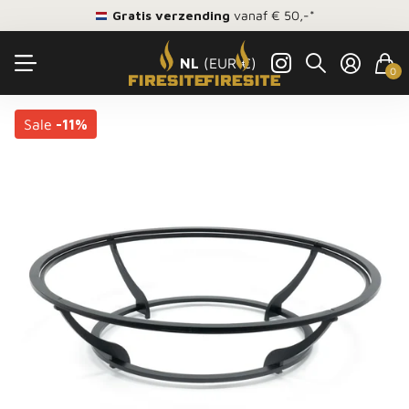
Gratis verzending
vanaf € 50,-*
NL
(EUR €)
0
Sale
-11%