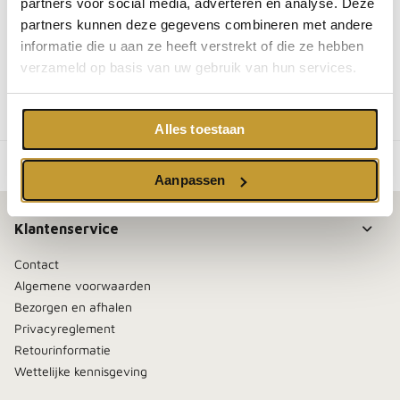
partners voor social media, adverteren en analyse. Deze
SKU:
BS60
partners kunnen deze gegevens combineren met andere
EAN:
8720618136718
informatie die u aan ze heeft verstrekt of die ze hebben
You may also like
verzameld op basis van uw gebruik van hun services.
You may also like
Alles toestaan
Aanpassen
Klantenservice
Contact
Algemene voorwaarden
Bezorgen en afhalen
Privacyreglement
Retourinformatie
Wettelijke kennisgeving