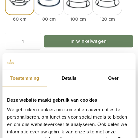
60 cm
80 cm
100 cm
120 cm
In winkelwagen
Nog 1 op voorraad
Toestemming
Details
Over
Afhalen in
ons magazijn
Achteraf betalen
Gratis verzending vanaf € 50,-
Deze website maakt gebruik van cookies
Indien op voorraad & besteld voor 13:00, zelfde dag
We gebruiken cookies om content en advertenties te
verzonden
i
personaliseren, om functies voor social media te bieden
en om ons websiteverkeer te analyseren. Ook delen we
Bestel direct mee
informatie over uw gebruik van onze site met onze